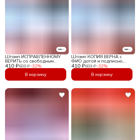
Штамп ИСПРАВЛЕННОМУ
Штамп КОПИЯ ВЕРНА с
ВЕРИТЬ со свободным
ФИО датой и подписью,
410 ₽
полем: для даты,
410 ₽
Печать Копия Верна с
603 ₽
−
32
%
603 ₽
−
32
%
должности, ФИО и Подписи
фамилией 36х12 мм
- Автоматический 36х12 мм
В корзину
В корзину