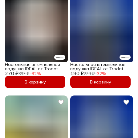
Настольная штемпельная
Настольная штемпельная
подушка IDEAL от Trodat
подушка IDEAL от Trodat
270 ₽
размером 70х110мм
190 ₽
размером 50х90мм Чёрная
397 ₽
−
32
%
279 ₽
−
32
%
Бесцветная
В корзину
В корзину