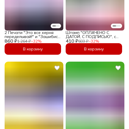
2 Печати "Это все херня
Штамп "ОПЛАЧЕНО С
переделывай!" и "Зашибись,
ДАТОЙ, С ПОДПИСЬЮ", с
860 ₽
в работу!" подарок прикол:
410 ₽
рамкой, автоматический,
1 264 ₽
−
32
%
603 ₽
−
32
%
начальнику, руководителю
Печать Оплачено с датой
или директору, размер D 38
36х12 мм
В корзину
В корзину
мм