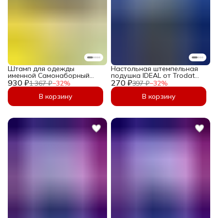
Штамп для одежды
Настольная штемпельная
именной Самонаборный
подушка IDEAL от Trodat
930 ₽
ребенку в детский сад и
270 ₽
размером 70х110мм Чёрная
1 367 ₽
−
32
%
397 ₽
−
32
%
школу. Печать с именем
ребенка для маркировки
В корзину
В корзину
детской одежды