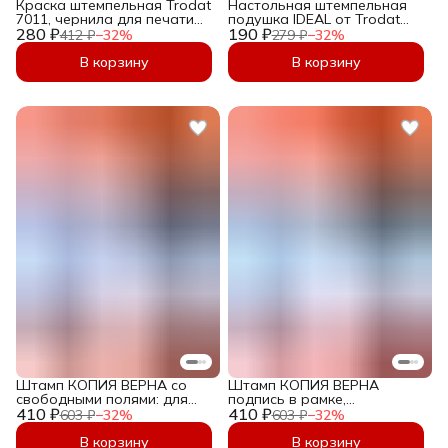
Краска штемпельная Trodat
Настольная штемпельная
7011, чернила для печати
подушка IDEAL от Trodat
280 ₽
на водной основе, 28 мл,
190 ₽
размером 50х90мм
412 ₽
−
32
%
279 ₽
−
32
%
чёрные
Фиолетовая
В корзину
В корзину
Штамп КОПИЯ ВЕРНА со
Штамп КОПИЯ ВЕРНА
свободными полями: для
подпись в рамке,
410 ₽
Даты, Подписи, Должности,
410 ₽
Автоматическая печать
603 ₽
−
32
%
603 ₽
−
32
%
ФИО - Автоматический
Копия Верна 36х12 мм
36х12 мм
В корзину
В корзину