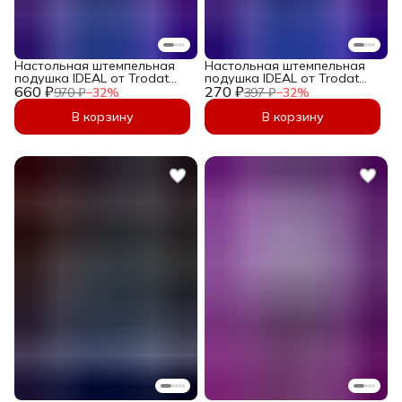
Настольная штемпельная
Настольная штемпельная
подушка IDEAL от Trodat
подушка IDEAL от Trodat
660 ₽
размером 90х160мм Синяя
270 ₽
размером 70х110мм Синяя
970 ₽
−
32
%
397 ₽
−
32
%
В корзину
В корзину