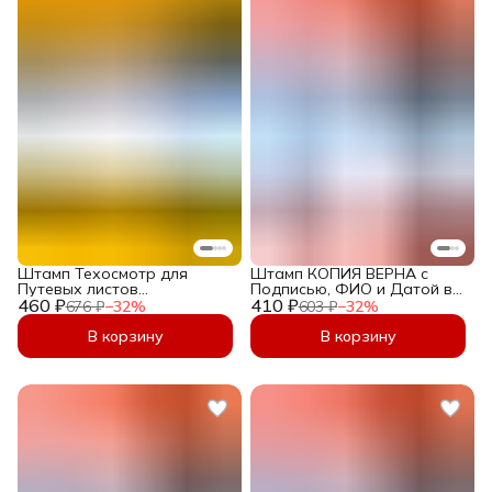
Штамп Техосмотр для
Штамп КОПИЯ ВЕРНА с
Путевых листов
Подписью, ФИО и Датой в
460 ₽
"Технически исправен
410 ₽
рамке, Печать Копия Верна
676 ₽
−
32
%
603 ₽
−
32
%
выезд на линию разрешен"
Автоматическая 36х12 мм
Печать механика 45х16 мм
В корзину
В корзину