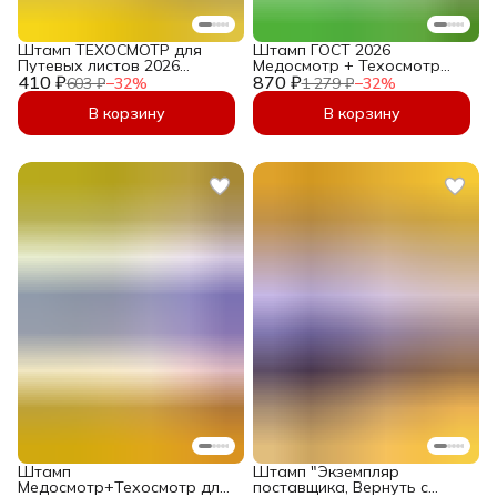
Штамп ТЕХОСМОТР для
Штамп ГОСТ 2026
Путевых листов 2026
Медосмотр + Техосмотр
410 ₽
"Контроль технического
870 ₽
для Путевых листов
603 ₽
−
32
%
1 279 ₽
−
32
%
состояния пройден, Выпуск
"Прошел предрейсовый
На Линию Разрешен",
медицинский
В корзину
В корзину
печать механика 36х12 мм
осмотр"+"Контроль
технического состояния
пройден" 45x16мм, 2
штампа в комплекте
Штамп
Штамп "Экземпляр
Медосмотр+Техосмотр для
поставщика, Вернуть с