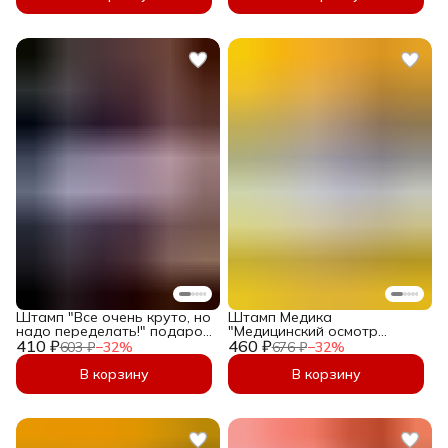
Штамп "Все очень круто, но
Штамп Медика
надо переделать!" подарок
"Медицинский осмотр
410 ₽
прикол начальнику,
460 ₽
прошел, к рейсу допущен" с
603 ₽
−
32
%
676 ₽
−
32
%
руководителю, директору,
датой, с подписью, для
размер 36х12мм
путевых листов, печать
В корзину
В корзину
медосмотр 45х16 мм