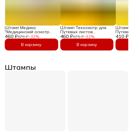
Штамп Медика
Штамп Техосмотр для
Штамп 
"Медицинский осмотр
Путевых листов
Путевых
460 ₽
прошел, к рейсу
460 ₽
"Технически исправен
410 ₽
"Контро
676 ₽
−
32
%
676 ₽
−
32
%
60
допущен" с датой, с
выезд на линию
состоян
подписью, для путевых
разрешен" Печать
Выпуск 
В корзину
В корзину
листов, печать
механика 45х16 мм
Разреше
медосмотр 45х16 мм
механик
Штампы